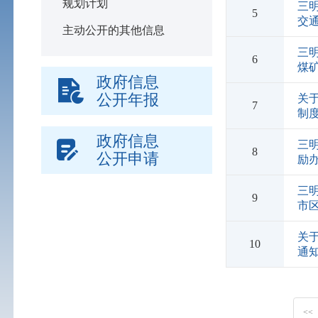
规划计划
三
5
交
主动公开的其他信息
三
6
煤
政府信息
公开年报
关
7
制
政府信息
三
8
公开申请
励
三
9
市
关
10
通
<<