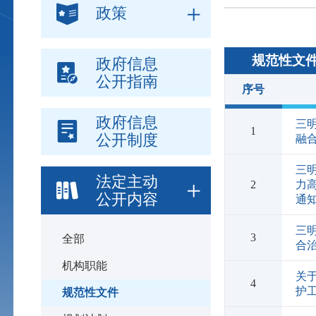
政策
规范性文
政府信息
公开指南
序号
政府信息
三
1
公开制度
融
三
法定主动
2
力
公开内容
通
三
3
全部
合
机构职能
关
4
护
规范性文件