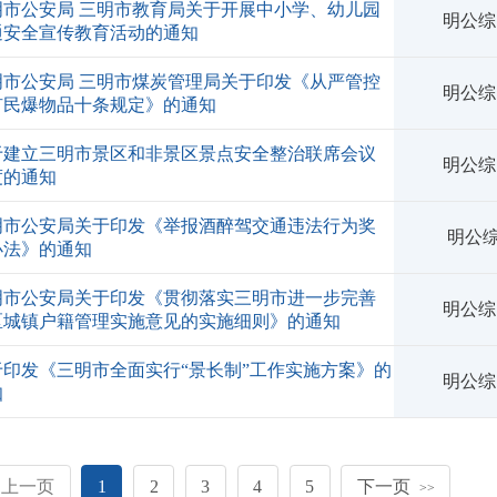
明市公安局 三明市教育局关于开展中小学、幼儿园
明公综〔
通安全宣传教育活动的通知
明市公安局 三明市煤炭管理局关于印发《从严管控
明公综〔
矿民爆物品十条规定》的通知
于建立三明市景区和非景区景点安全整治联席会议
明公综〔
度的通知
明市公安局关于印发《举报酒醉驾交通违法行为奖
明公综
办法》的通知
明市公安局关于印发《贯彻落实三明市进一步完善
明公综〔
区城镇户籍管理实施意见的实施细则》的通知
于印发《三明市全面实行“景长制”工作实施方案》的
明公综〔
知
上一页
1
2
3
4
5
下一页
>>