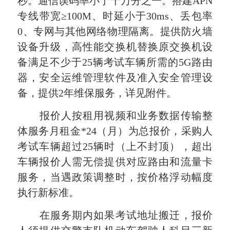
秒。通信误码率小于十万分之一。搭建
APN
专线带宽≥
100M
、时延小于
30ms
、丢包率
0
、专网与其他网络物理隔离。提供防火墙
设备升级，高性能交换机替换原交换机设
备满足不少于
25
辆考试车辆所需的
5G
路由
器，安全运维管理软件及准入安全管理设
备，提供
2
年维保服务，详见附件。
报价人按租用视频和业务数据传输整
体服务月租金
*24
（月）为总报价，采购人
考试车辆超过
25
辆时（上不封顶），超出
车辆报价人需无偿提供对应路由和流量卡
服务，当遇政策调整时，按价格浮动幅度
执行新标准。
在服务期内如果考试地址搬迁，报价