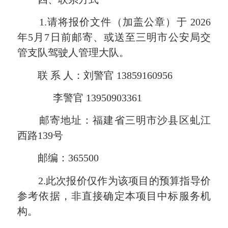
1.
请将报价文件（加盖公章）于
2026
年
5
月
7
日前邮寄、或送至三明市公安局交
管支队驾驶人管理大队。
联 系 人：刘警官
13859160956
李警官
13950903361
邮寄地址：福建省三明市沙县区虬江
西路
139
号
邮编：
365500
2.
此次报价仅作为该项目的预算指导价
参考依据，非直接确定本项目中标服务机
构。