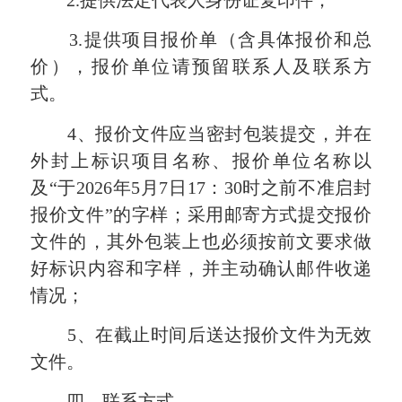
2.
提供法定代表人身份证复印件；
3.
提供项目报价单（含具体报价和总
价），报价单位请预留联系人及联系方
式。
4
、报价文件应当密封包装提交，并在
外封上标识项目名称、报价单位名称以
及“于
2026
年
5
月
7
日
17
：
30
时之前不准启封
报价文件”的字样；采用邮寄方式提交报价
文件的，其外包装上也必须按前文要求做
好标识内容和字样，并主动确认
邮件收递
情况
；
5
、在
截止
时间后送达报价文件为无效
文件。
四、联系方式