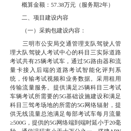
概算金额：
57.38
万元（服务期
2
年）
二、项目建设内容
（一）采购包建设内容：
三明市公安局交通管理支队驾驶人管
理大队驾驶人考试中心的科目三实际道路
考试共有
25
辆考试车，通过
5G
路由器和流
量卡接入后端的道路考试智能化评判系
统，传输考试视频和业务数据。采用
租用
传输流量
服务。提供满足
25
辆科目三考试
车辆考试所需要的
5G
基础设施建设和满足
科目三驾考场地的所需的
5G
网络辐射，提
供无线流量总池满足每部考试车每月流量
≥
500G
，提供的
5G
网络端到端时延小于
20
毫