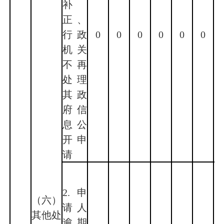
补
正、
行政
0
0
0
0
0
0
机关
不再
处理
其政
府信
息公
开申
请
2.申
（六）
请人
其他处
逾期