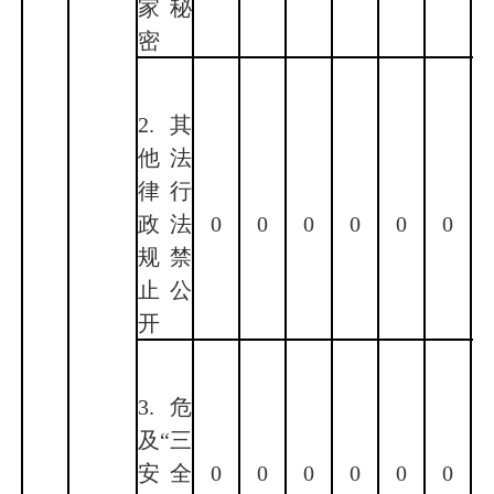
家秘
密
2.其
他法
律行
政法
0
0
0
0
0
0
规禁
止公
开
3.危
及“三
安全
0
0
0
0
0
0