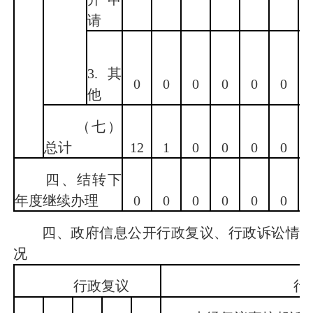
请
3.其
0
0
0
0
0
0
他
（七）
总计
12
1
0
0
0
0
1
四、结转下
年度继续办理
0
0
0
0
0
0
四、政府信息公开行政复议、行政诉讼情
况
行政复议
行政