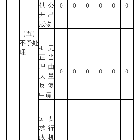
供公
0
0
0
0
0
0
开出
版物
（五）
不予处
4.无
理
正当
理由
0
0
0
0
0
0
大量
反复
申请
5.要
求行
政机