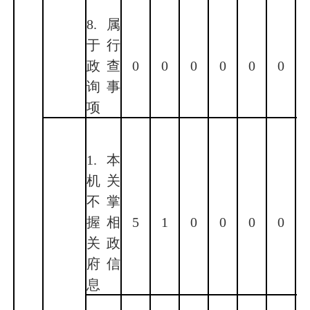
8.属
于行
政查
0
0
0
0
0
0
询事
项
1.本
机关
不掌
握相
5
1
0
0
0
0
关政
府信
息