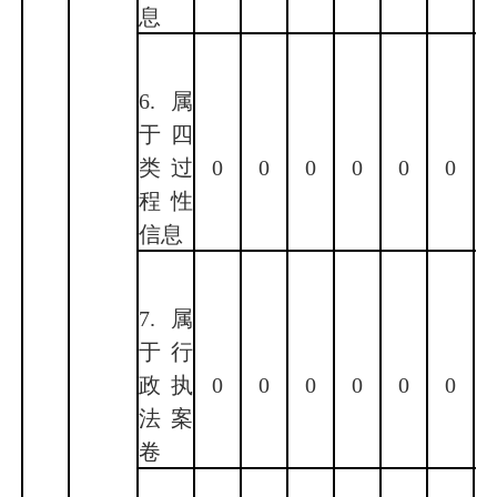
息
6.属
于四
类过
0
0
0
0
0
0
程性
信息
7.属
于行
政执
0
0
0
0
0
0
法案
卷