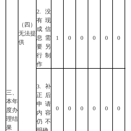
2.没
有现
（四）
成信
无法提
息需
1
0
0
0
0
0
供
要另
行制
作
3.补
三、
正后
本年
申请
0
0
0
0
0
0
度办
内容
理结
仍不
果
明确