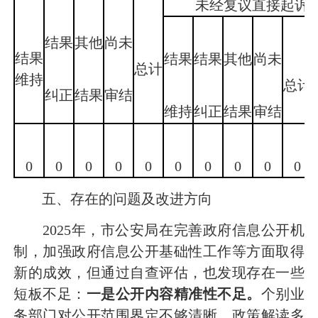
未经复议直接起诉
结果
其他
尚未
结果
结果
结果
其他
尚未
总计
维持
总计
纠正
结果
审结
维持
纠正
结果
审结
0
0
0
0
0
0
0
0
0
0
五、存在的问题及改进方向
2025年，市公安局在完善政府信息公开机
制，加强政府信息公开基础性工作等方面取得
新的成效，但通过自查评估，也发现存在一些
短板不足：
一是公开内容精准性不足。
个别业
务部门对公开范围界定不够清晰，政策解读多