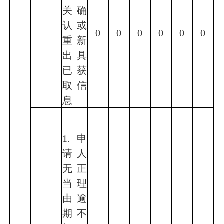
关确
认或
0
0
0
0
0
0
重新
出具
已获
取信
息
1.申
请人
无正
当理
由逾
期不