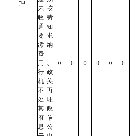
理
未按
收费
通知
要求
缴纳
费
用、
0
0
0
0
0
0
行政
机关
不再
处理
其政
府信
息公
开申