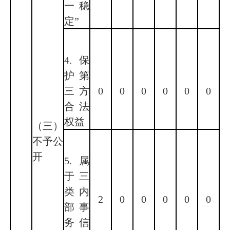
一稳
定”
4.保
护第
三方
0
0
0
0
0
0
合法
权益
（三）
不予公
开
5.属
于三
类内
2
0
0
0
0
0
部事
务信