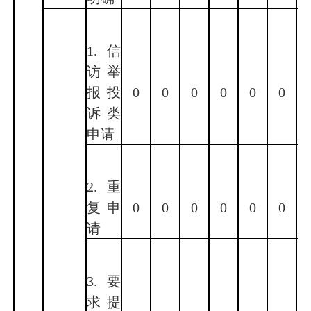
1.信
访举
报投
0
0
0
0
0
0
诉类
申请
2.重
复申
0
0
0
0
0
0
请
3.要
求提