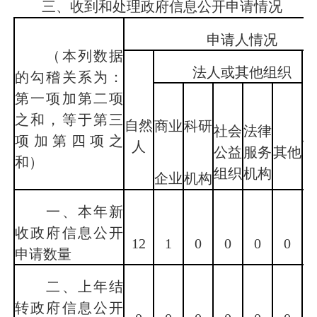
三、收到和处理政府信息公开申请情况
申请人情况
（本列数据
法人或其他组织
的勾稽关系为：
第一项加第二项
之和，等于第三
自然
商业
科研
社会
法律
总
项加第四项之
人
公益
服务
其他
和）
组织
机构
企业
机构
一、本年新
收政府信息公开
1
12
1
0
0
0
0
申请数量
二、上年结
转政府信息公开