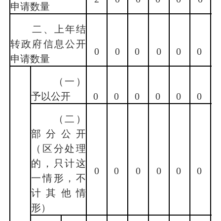
申请数量
二、上年结
转政府信息公开
0
0
0
0
0
0
申请数量
（一）
予以公开
0
0
0
0
0
0
（二）
部分公开
（区分处理
的，只计这
0
0
0
0
0
0
一情形，不
计其他情
形）