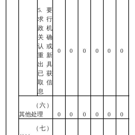
5.要
求行
政机
关确
认或
0
0
0
0
0
0
重新
出具
已获
取信
息
（六）
其他处理
0
0
0
0
0
0
（七）