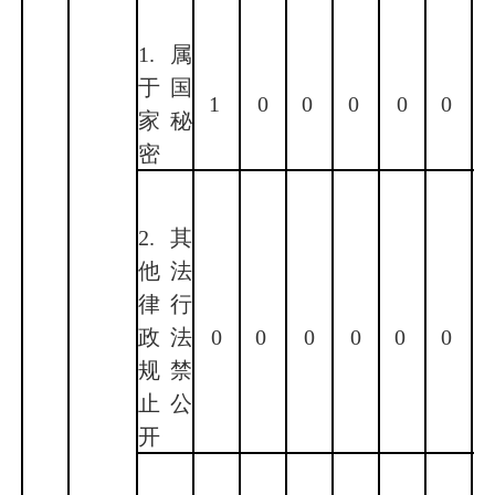
1.属
于国
1
0
0
0
0
0
家秘
密
2.其
他法
律行
政法
0
0
0
0
0
0
规禁
止公
开