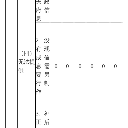
关政
府信
息
2.没
有现
（四）
成信
无法提
息需
0
0
0
0
0
0
供
要另
行制
作
3.补
正后