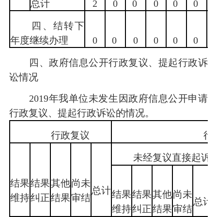
总计
2
0
0
0
0
0
四、结转下
年度继续办理
0
0
0
0
0
0
四、政府信息公开行政复议、提起行政诉
讼情况
2019年我单位未发生因政府信息公开申请
行政复议、提起行政诉讼的情况。
行政复议
行政
未经复议直接起诉
结果
结果
其他
尚未
总计
结果
结果
其他
尚未
维持
纠正
结果
审结
总计
维持
纠正
结果
审结