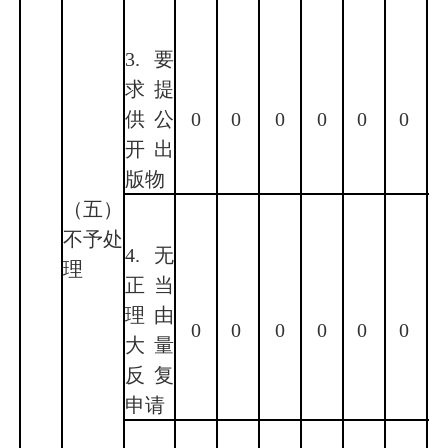
3.要
求提
供公
0
0
0
0
0
0
开出
版物
（五）
不予处
4.无
理
正当
理由
0
0
0
0
0
0
大量
反复
申请