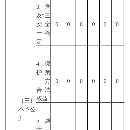
3.危
及“三
安全
0
0
0
0
0
0
一稳
定”
4.保
护第
三方
0
0
0
0
0
0
合法
权益
（三）
不予公
开
5.属
于三