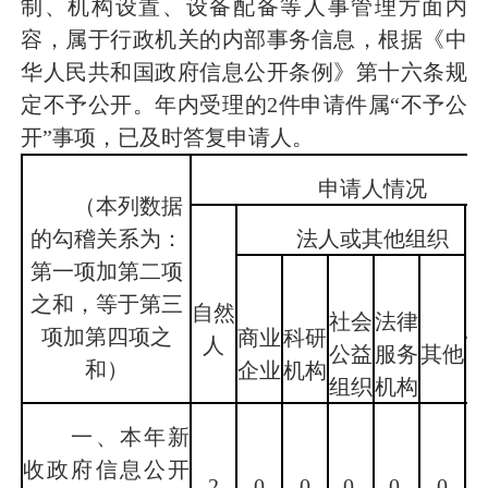
制、机构设置、设备配备等人事管理方面内
容，属于行政机关的内部事务信息，根据《中
华人民共和国政府信息公开条例》第十六条规
定不予公开。年内受理的2件申请件属“不予公
开”事项，已及时答复申请人。
申请人情况
（本列数据
的勾稽关系为：
法人或其他组织
第一项加第二项
之和，等于第三
自然
社会
法律
总
项加第四项之
商业
科研
人
公益
服务
其他
和）
企业
机构
组织
机构
一、本年新
收政府信息公开
2
0
0
0
0
0