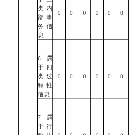
类内
0
0
0
0
0
0
部事
务信
息
6.属
于四
类过
0
0
0
0
0
0
程性
信息
7.属
于行