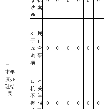
政执
0
0
0
0
0
0
法案
卷
8.属
于行
政查
0
0
0
0
0
0
询事
项
三、
本年
度办
1.本
理结
机关
果
不掌
握相
0
0
0
0
0
0