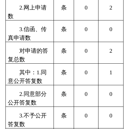
2.
网上申请
条
0
2
数
3.
信函、传
条
0
0
真申请数
对申请的答
条
0
2
复总数
其中：
1.
同
条
0
1
意公开答复数
2.
同意部分
条
0
0
公开答复数
3.
不予公开
条
0
0
答复数