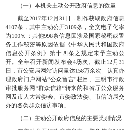
（一）本机关主动公开政府信息的数量
截至
2017
年
12
月
31
日
，制作获取政府信息
4107
条，其中主动公开
3109
条，全文电子化率
为
100
％；其他
998
条信息因涉及国家秘密或警
务工作秘密等原因依据《中华人民共和国政府
信息公开条例》第十四条之规定未予主动公
开。全年召开新闻发布会
4
场次。
截止
12
月
31
日
，市公安局网站访问量达
158
万余次。认真办
理政府门户网站
“
公众留言
”
栏目、三明市行政
审批服务网
“
群众信箱
”
转来的和省厅公众服务
网及市人大常委会、市委政法委、市信访局交
办的各类群众信访事项。
（二）主动公开政府信息的主要类别情况