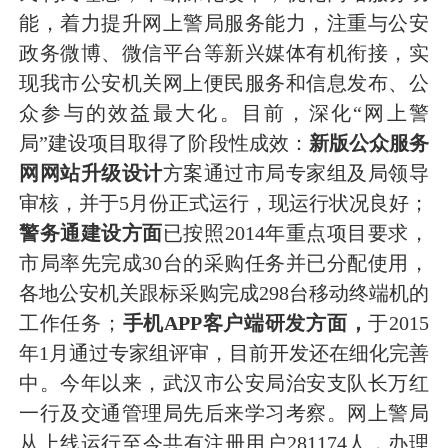
能，着力提升网上警局服务能力，注重与公安
政务微博、微信平台等新兴媒体有机衔接，实
现我市公安机关网上便民服务和信息发布、公
众参与的效益最大化。
目前，深化
“
网上警
局
”
建设项目取得了阶段性成效：
新版公众
服务
网
网站升级
设计
方案通过市局专家组及局领导
审核
，并于
5
月份正式运行，现运行状况良好；
警务通建设方面
已
按照
2014
年重点项目要求，
市局率先完成
30
台的采购任务并已分配使用，
各地公安机关跟标采购完成
298
台移动终端机的
工作任务；
手机
APP
客户端研发方面，
于
2015
年
1
月通过专家组评审，目前开发还在
细化完善
中
。今年以来，武汉市公安局治安支队长万红
一行及交通管理局先后来学习考察。网上警局
从上线运行至今共有注册用户
281174
人，办理