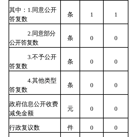
其中：
1.
同意公开
条
1
1
答复数
2.
同意部分
条
0
0
公开答复数
3.
不予公开
条
0
0
答复数
4.
其他类型
条
0
0
答复数
政府信息公开收费
元
0
0
减免金额
行政复议数
件
0
0