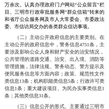
万余次。认真办理政府门户网站
“
公众留言
”
栏
目、三明市行政审批服务网
“
群众信箱
”
转来的
和省厅公众服务网及市人大常委会、市委政法
委、市信访局交办的各类群众信访事项。
（二）主动公开政府信息的主要类别。
在
主动公开的政府信息中，警务信息
4751
条，主
要涉及影响公众人身和财产安全的治安情况，
公共管理的道路交通、治安、出入境、消防等
管理措施，法律法规、警务动态、警方提示及
便民服务信息等方面内容；政策、规范性文件
类信息
13
条；机构职能类信息
5
条；行政许可类
信息
1
条；重大建设项目、为民办实事类信息
1
条；其他类信息
31
条。
（三）信息公开的形式。
主要通过三明市