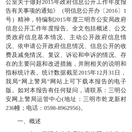
公室关于做好
2015
年政府信息公开工作年度报
告有关事项的通知》（明信息公开办〔
2016
〕
1
号）精神，特编制
2015
年度三明市公安局政府
信息公开工作年度报告。全文包括概述、公文
类政府信息基本情况、主动公开政府信息情
况、依申请公开政府信息情况、信息公开的收
费及减免情况、复议、诉讼和申诉的情况、存
在的主要问题和改进措施，并附相关的说明和
指标统计表。统计数据截至
2015
年
12
月
31
日
，
我局
“
网上警局
”
网站
上可下载本报告的电子
版。如对本报告有任何疑问，请联系：三明公
安网上警局运管中心
(
地址：三明市乾龙新村
236
幢；电话：
0598-8962956)
。
一、
概述