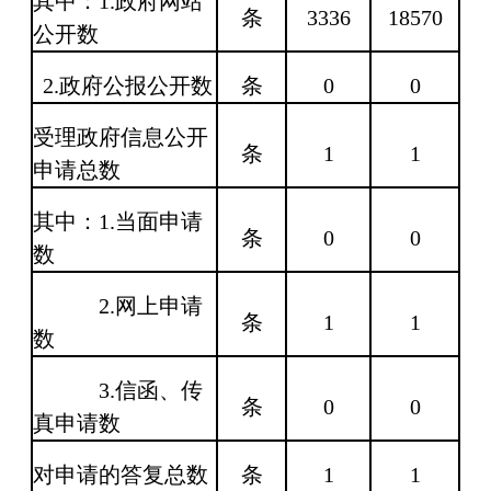
其中：
1.
政府网站
条
3336
18570
公开数
2.
政府公报公开数
条
0
0
受理政府信息公开
条
1
1
申请总数
其中：
1.
当面申请
条
0
0
数
2.
网上申请
条
1
1
数
3.
信函、传
条
0
0
真申请数
对申请的答复总数
条
1
1