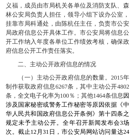
义福，成员由市局机关各单位及消防支队、森
林公安局负责人担任，领导小组下设办公室，
挂靠市局科通处，由陈杭任主任，负责市公安
局政府信息公开具体工作。市公安局将信息公
开工作纳入年度各单位工作绩效考核，确保政
府信息公开工作责任落实。
二、主动公开政府信息的情况
（一）主动公开政府信息的数量。
2015
年
制作获取政府信息
6267
条，其中主动公开
4802
条，全文电子化率为
100
％；其他
1464
条信息
因
涉及国家秘密或警务工作秘密等原因依据《中
华人民共和国政府信息公开条例》第十四条之
规定未予主动公开。全年召开新闻发布会
3
场
次。
截止
12
月
31
日
，市公安局网站访问量达
24