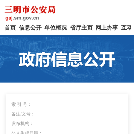
首页
信息公开
单位概况
省厅主页
网上办事
互动
索 引 号：
备注/文号：
发布机构：
公文生成日期：