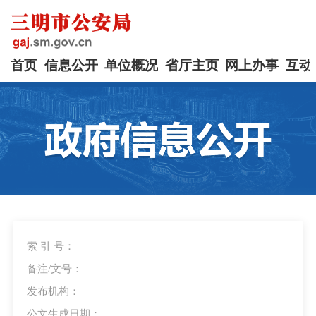
首页
信息公开
单位概况
省厅主页
网上办事
互动
索 引 号：
备注/文号：
发布机构：
公文生成日期：