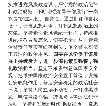
实推进党风廉政建设，严守党的政治纪律
和政治规矩，不断增强领导干部履行
“一岗
双责”的主动性、自觉性。通过批评和自我
批评，开展思想斗争，打扫思想政治上的
灰尘。坚持党性党风党纪一起抓，持续推
进纪律教育常态化，切实把全面从严管党
治警责任落实落细落到位，使全警永葆清
正廉洁的政治本色。
四要在以学促干谋发
展上持续发力，进一步深化素质强警，强
化政治担当。
坚定不移贯彻总体国家安全
观，把维护国家政治安全置于首位，发挥
公安职能作用，营造安全稳定的政治社会
环境；坚持人民立场不动摇，严打涉黑涉
恶、电信网络诈骗、跨境赌博等违法犯罪
活动；坚持和发展新时代
“枫桥经验”，常态