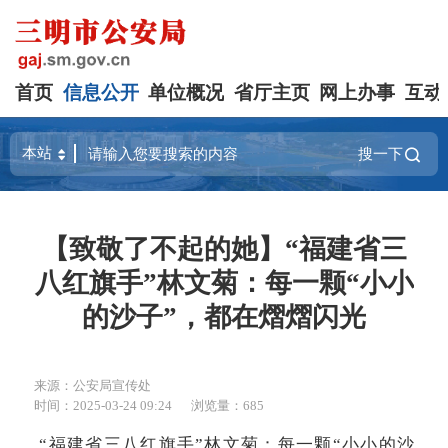
首页
信息公开
单位概况
省厅主页
网上办事
互动
搜一下
【致敬了不起的她】“福建省三
八红旗手”林文菊：每一颗“小小
的沙子”，都在熠熠闪光
来源：公安局宣传处
时间：2025-03-24 09:24
浏览量：685
“福建省三八红旗手”林文菊：每一颗“小小的沙