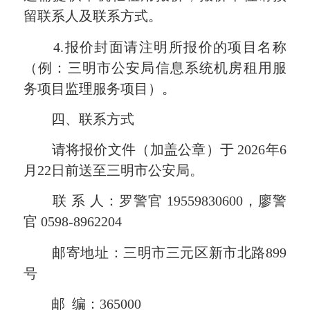
留联系人及联系方式。
4.
报价封面请注明所报价的项目名称
（例：三明市公安局信息系统机房租用服
务项目监理服务项目）。
四、联系方式
请将报价文件（加盖公章）于
2026
年
6
月
22
日前送至三明市公安局。
联 系 人：罗警官
19559830600
，廖警
官
0598-8962204
邮寄地址：三明市三元区新市北路
899
号
邮
编：
365000