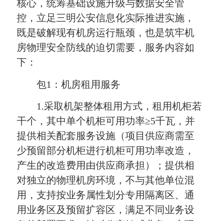
核心，统筹基础设施升级与数据安全管
控，立足三明公安信息化实际推进实施，
既是破解
现有机房运行瓶颈，也是筑牢机
房物理安全防线的迫切需要，服务内容如
下：
包
1
：机房租用服务
1.
采取机架整体租用方式，租用机柜若
干个，其中单个机柜可用功率≥
5
千瓦，并
提供相关配套服务设施（项目供应商需至
少预留部分机柜进行机柜可用功率改造，
产生的改造费用由供应商承担）；提供相
对独立的物理机房环境，不与其他单位混
用，支持按业务属性划分专用隔离区、通
用业务区及预留扩容区，满足不同业务设