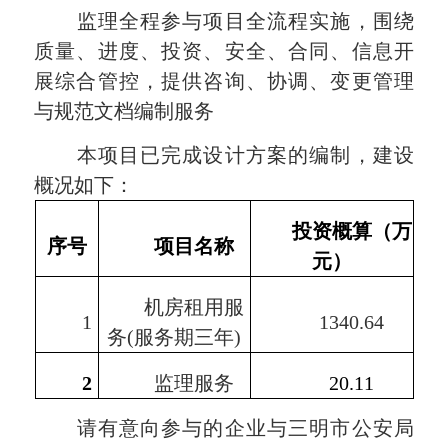
监理全程参与项目全流程实施，围绕
质量、进度、投资、安全、合同、信息开
展综合管控，提供咨询、协调、变更管理
与规范文档编制服务
本项目已完成设计方案的编制，建设
概况如下：
投资概算（万
序号
项目名称
元）
机房租用服
1
1340.64
务
(
服务期三年
)
2
监理服务
20.11
请有意向参与的企业与三明市公安局