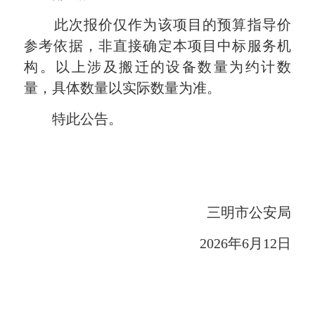
此次报价仅作为该项目的预算指导价
参考依据，非直接确定本项目中标服务机
构。以上涉及搬迁的设备数量
为约计数
量
，具体数量以实际数量为准。
特此公告。
三明市公安局
2026
年
6
月
12
日