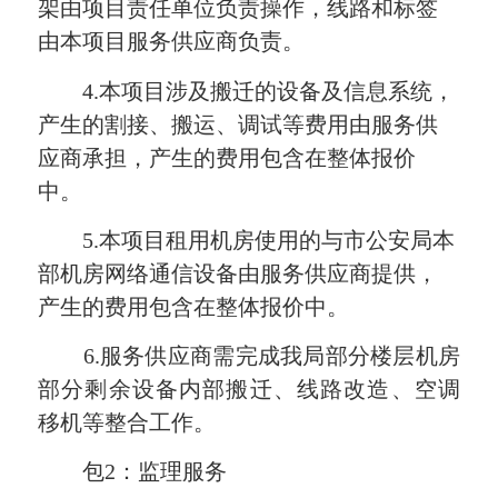
架由项目责任单位负责操作，线路和标签
由本项目服务供应商负责。
4.
本项目涉及搬迁的设备及信息系统，
产生的割接、搬运、调试等费用由服务供
应商承担，产生的费用包含在整体报价
中。
5.
本项目租用机房使用的与市公安局本
部机房网络通信设备由服务供应商提供，
产生的费用包含在整体报价中。
6.
服务供应商需完成我局部分楼层机房
部分剩余设备内部搬迁、线路改造、空调
移机等整合工作。
包
2
：监理服务