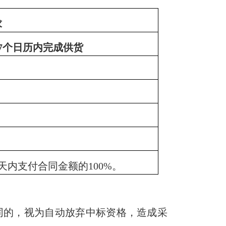
求
7
个日历内完成供货
天内支付合同金额的
100%
。
同的，
视为自动
放弃中标资格，造成采