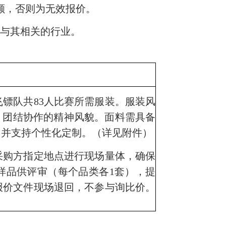
额，
否则为无效
报价。
或与其相关的行业。
飞镖队共
83
人比赛所需服装。服装风
、团结协作的精神风貌。面料需具备
，并支持个性化定制。（详见附件）
购方指定地点进行现场量体，确保
样品供评审（每个品类各
1
套），提
报价文件现场退回，不参与
询比价
。