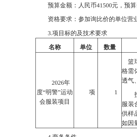
预算金额：人民币
41500
元，预算
资格要求：参加
询比价的
单位营
3.
项目标的及技术要求
名称
单位
数量
篮球
格需
透气
2026
年
度“明警”运动
项
1
投标
会服装项目
服装
供样
如因