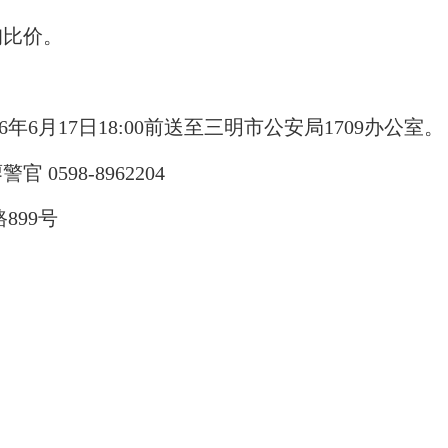
询比价。
6
年
6
月17日
18:00
前送至三明市公安局
1709
办公室。
廖警官
0598-8962204
路
899
号