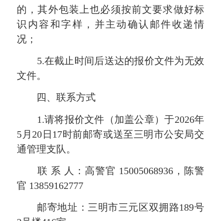
的，其外包装上也必须按前文要求做好标
识内容和字样，并主动确认
邮件收递情
况
；
5.
在
截止
时间后送达的报价文件为无效
文件。
四、联系方式
1.
请将报价文件（加盖公章）于
2026
年
5
月
20
日
17
时前邮寄或送至三明市公安局交
通管理支队。
联 系 人：高警官
15005068936
，陈警
官
13859162777
邮寄地址：三明市三元区双拥路
189
号