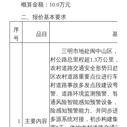
概算金额：
10.0
万元
二、报价基本要求
序
品目
基本
号
三明市地处闽中山区，农
村公路总里程超
1.3
万公里，农
农村道路交通安全形势日趋严
区农村道路重要点位进行车辆
村道路事故多发点段建设弯道
警、道路环境监测预警、智能
通风险智能感知预警设备，加
险感知预警能力。并同步进行
多源系统对接，初步构建集“
1
主要内容