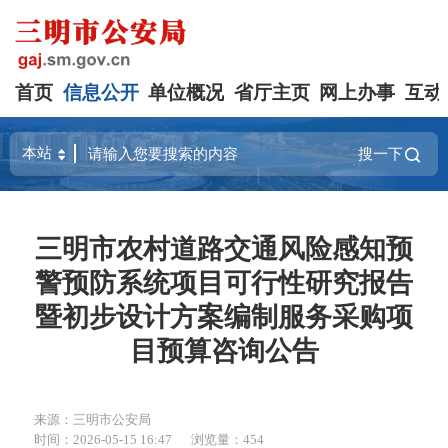
首页
信息公开
单位概况
省厅主页
网上办事
互动
搜一下
三明市农村道路交通风险感知预
警预防系统项目可行性研究报告
暨初步设计方案编制服务采购项
目预算咨询公告
来源：三明市公安局
时间：2026-05-15 16:47
浏览量：454