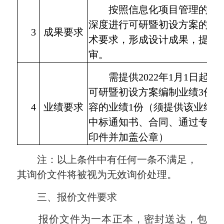
按照信息化项目管理的相
深度进行可研暨初设方案的编
3
成果要求
术要求，形成设计成果，提交
审。
需提供
2022
年
1
月
1
日起所
可研暨初设方案编制业绩
3
份，
4
业绩要求
容的业绩
1
份（须提供该业绩的
中标通知书、合同、通过专家
印件并加盖公章）
注：以上条件中有任何一条不满足，
其询价文件将被视为无效询价处理。
三、报价文件要求
报价文件为一本正本，密封送达，包