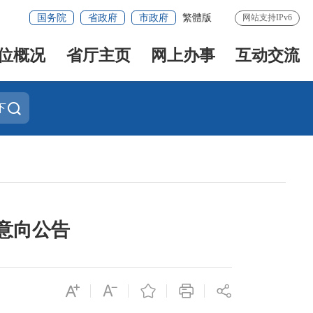
国务院
省政府
市政府
繁體版
网站支持IPv6
位概况
省厅主页
网上办事
互动交流
下
意向公告