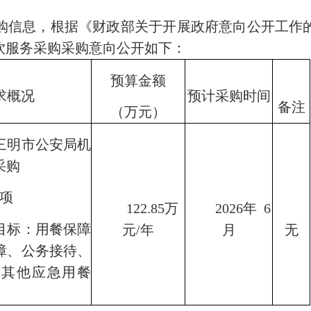
购信息，根据《财政部关于开展政府意向公开工作
饮服务采购
采购
意向公开如下：
预算金额
求概况
预计采购时间
备注
（万元）
三明市公安局机
采购
项
122.85
万
2026
年
6
目标：用餐保障
元
/
年
月
无
障、公务接待、
及其他应急用餐