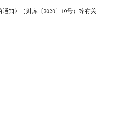
的通知》（财库〔
2020
〕
10
号）等有关