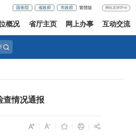
国务院
省政府
市政府
繁體版
网站支持IPv6
位概况
省厅主页
网上办事
互动交流
下
”检查情况通报