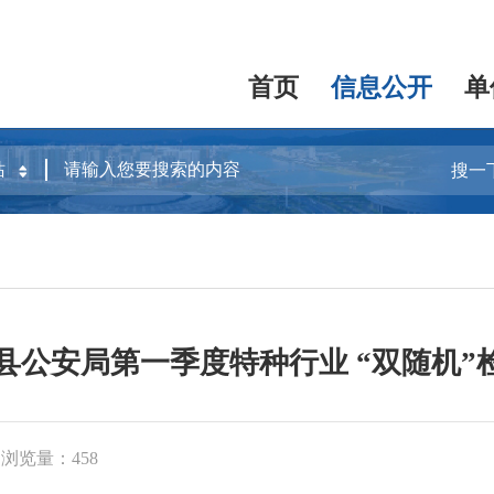
首页
信息公开
单
搜一
溪县公安局第一季度特种行业 “双随机
浏览量：458