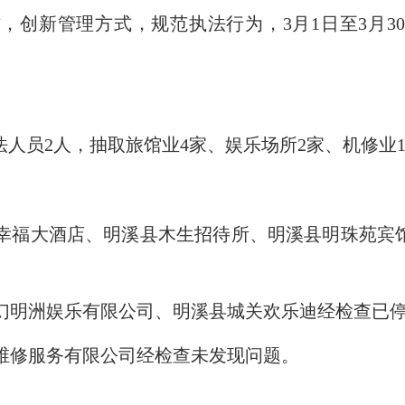
作，创新管理方式，规范执法行为，
3
月
1
日至
3
月
30
法人员
2
人，抽取旅馆业
4
家、
娱乐场所
2
家、机修业
幸福大酒店、明溪县木生招待所、明溪县明珠苑宾
幻明洲娱乐有限公司、明溪县城关欢乐迪经检查已
维修服务有限公司经检查未发现问题。