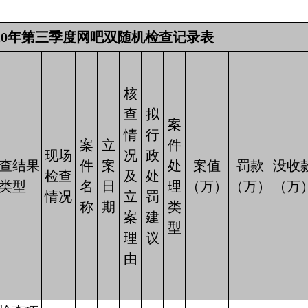
020年第三季度网吧双随机检查记录表
核
查
拟
案
情
行
案
立
件
现场
况
政
查结果
件
案
处
案值
罚款
没收
检查
及
处
类型
名
日
理
（万）
（万）
（万
情况
立
罚
称
期
类
案
建
型
理
议
由