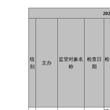
2
组
监管对象名
检查日
检
主办
别
称
期