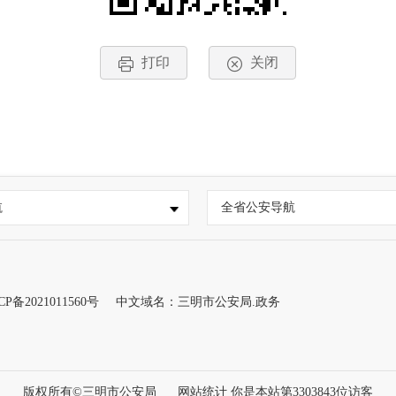
打印
关闭
航
全省公安导航
CP备2021011560号
中文域名：三明市公安局.政务
版权所有©三明市公安局
网站统计 你是本站第
3303843
位访客