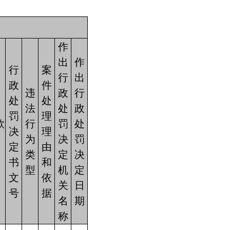
作
出
作
行
案
行
出
政
件
违
政
行
处
处
法
处
政
罚
理
款
行
罚
处
决
理
）
为
决
罚
定
由
类
定
决
书
和
型
机
定
文
依
关
日
号
据
名
期
称