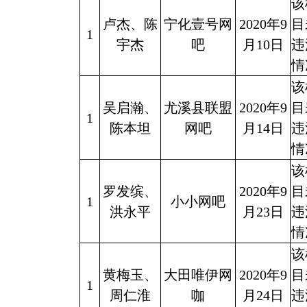
该
卢杰、陈
宁化壹号网
2020年9
目
1
宇杰
吧
月10日
违
情
该
吴启瀚、
尤溪县联盟
2020年9
目
1
陈本坦
网吧
月14日
违
情
该
罗发缤、
2020年9
目
1
小小网吧
洪永平
月23日
违
情
该
黄梅玉、
大田唯伊网
2020年9
目
1
周仁淮
咖
月24日
违