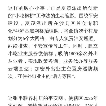
这样的暖心小事，正是夏茂派出所创新
的
“小吃枫桥”工作法的生动缩影。围绕平安
建设，夏茂派出所在沙县区首创专职
化“
”基层网格治理队，将全镇
个村居
4+X
28
划分为
个大网格，由专人负责治安巡逻、
5
纠纷排查、平安宣传等工作。同时，建立
小吃业主服务微信群，吸纳
余名外出
1800
从业者，实现政策咨询、业务代办等服务
云端直达；加密外出业主空置房巡防频
次，守住外出业主的“后方家园”。
这张串联各村居的平安网，使辖区
年
2025
案件数、警情数同比分别下降
、
以