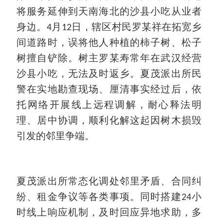
将服务延伸到天南海北的沙县小吃从业者
身边。
月
日，辖区村民罗某祥在拓宽乡
4
12
间道路时，误将他人种植的柿子树、松子
树擅自铲除。树主罗某寿常年在武汉经营
沙县小吃，无法及时返乡。夏茂派出所民
警在实地勘查现场、厘清事实经过后，依
托网络开展线上远程调解，耐心释法明
理、居中协调，顺利化解这起因树木损毁
引发的邻里争端。
夏茂派出所常态化调处邻里矛盾、合同纠
纷、租金争议等各类事项。同时搭建
小
24
时线上响应机制，及时回应异地求助，多