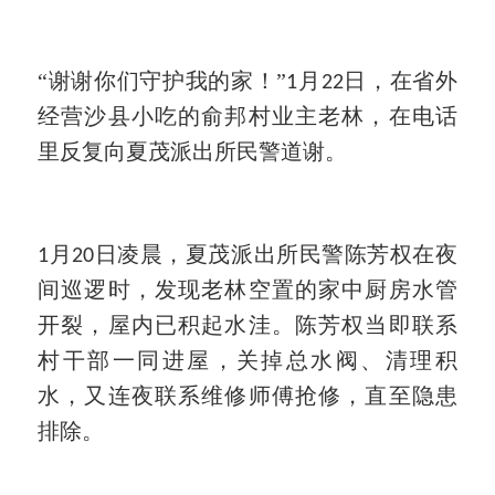
“谢谢你们守护我的家！”
月
日，在省外
1
22
经营沙县小吃的俞邦村业主老林，在电话
里反复向夏茂派出所民警道谢。
月
日凌晨，夏茂派出所民警陈芳权在夜
1
20
间巡逻时，发现老林空置的家中厨房水管
开裂，屋内已积起水洼。陈芳权当即联系
村干部一同进屋，关掉总水阀、清理积
水，又连夜联系维修师傅抢修，直至隐患
排除。