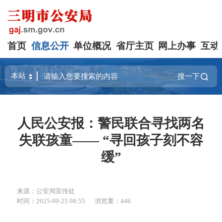
首页
信息公开
单位概况
省厅主页
网上办事
互动
搜一下
人民公安报：警民联合寻找两名
失联孩童—— “寻回孩子刻不容
缓”
来源：公安局宣传处
时间：2025-09-25 08:55
浏览量：446