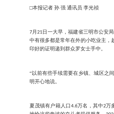
□本报记者 孙 强 通讯员 李光祯
月
日一大早，福建省三明市公安局
7
21
中有很多都是常年在外的小吃业主，
印好的证明递到群众罗女士手中。
“以前有些手续需要在乡镇、城区之
明开心地说。
夏茂镇有户籍人口
万名，其中
万
4.6
2
地给这些奔波的奋斗者提供服务，