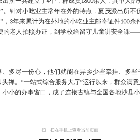
派出所一共建立了
个，群成员
余人，其中大部
4
1800
口”。针对小吃业主常年在外的特点，夏茂派出所不
”，
年来累计为在外地的小吃业主邮寄证件
余
3
100
不便的老人拍照办证，到学校给留守儿童讲安全课—
路、多尽一份心，他们就能在异乡少些牵挂、多些
口头禅。“一站式综合服务大厅”运行以来，群众满
。小小的办事窗口，成了连接古镇与全国各地沙县小
扫一扫在手机上查看当前页面