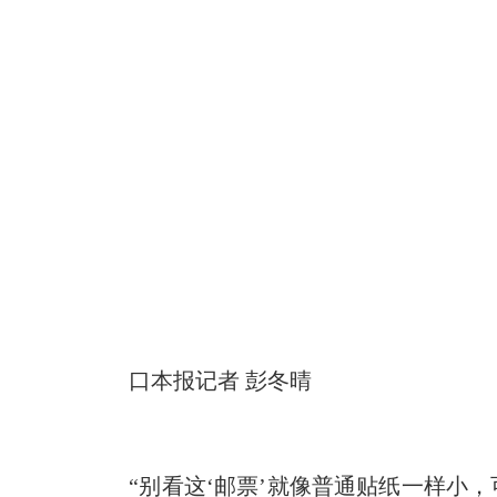
口本报记者
彭冬晴
“别看这
‘
邮票
’
就像普通贴纸一样小，