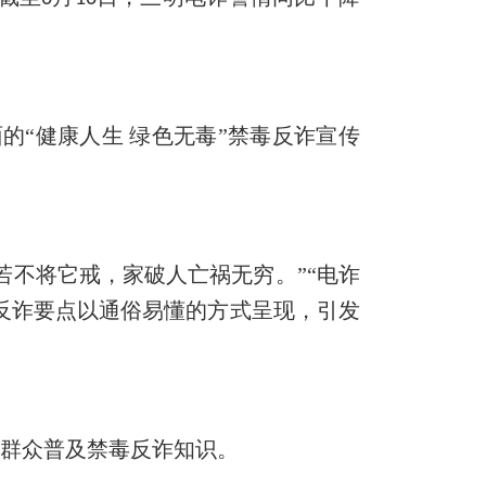
面的
“健康人生
绿色无毒
”禁毒反诈宣传
若不将它戒，家破人亡祸无
穷
。
”“电诈
反诈要点以通俗易懂的方式呈现，引发
向群众普及禁毒反诈知识。