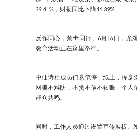
，财损同比下降
。
39.41%
46.39%
反诈同心，禁毒同行。
月
日，尤
6
16
教育活动正在这里举行。
中仙诗社成员们悬笔停于纸上，挥毫
网骗不难防，不贪不信不转账。个人
群众共鸣。
同时，工作人员通过设置
宣
传展板、