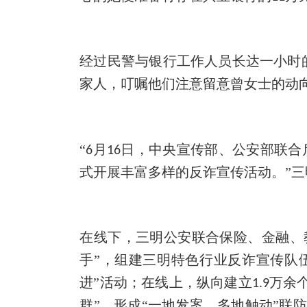
经过民警与银行工作人员长达一小时
家人，叮嘱他们注意留意曾女士的动
“
月
日，中央宣传部、公安部联合
6
16
式开展丰富多样的反诈
宣
传活动。
”
在线下，三
明
公安联合保险、金融、
手
”，
组建三明特色行业反诈宣传队
进”活动
；
在线上，纵向建立
万余个
1.9
群
”
，形成
“一地发案、多地触动”联