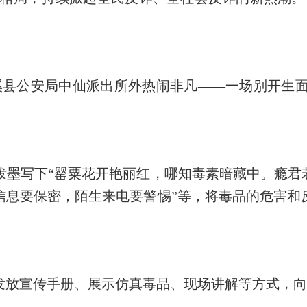
溪
县
公安局中仙派出所外热闹非凡
——
一场别开生
泼墨
写下
“
罂粟
花开艳丽红，哪知毒素暗藏中。
瘾
君
信息要保密，陌生来电要警惕”等，将毒品的危害和
发放宣传手册、展示仿真毒品、现场
讲
解等方式，