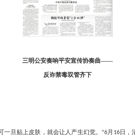
三明公安
奏
响平安宣传协
奏
曲
——
反诈禁毒双管齐下
可一
旦
贴上皮肤，就会让人产生幻觉。
”
月
日，
6
16