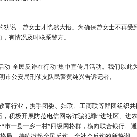
的劝说，曾女士才恍然大悟。为确保曾女士不再受
向，有情况及时联系警方。
启动
‘
全民反诈在行动
’
集中
宣
传月活动。我们以此
三明市公安局刑侦支队民警黄纯兴告诉记者。
教育行业
，
携手团委、妇联、工商联等群团组织共
伍，积极开展防范电信网络诈骗
犯罪
“进社区、进
“市一
县
一乡一村
”四级网格群，横向联合银行、
防格局，持续掀起全民反诈、全社会反诈的新热潮。