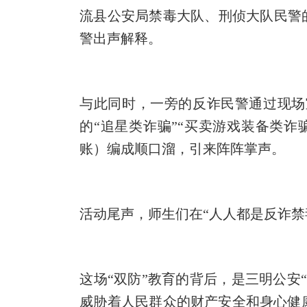
流县公安局禁毒大队、刑侦大队民警
警出声解释。
与此同时，一旁的反诈民警通过现场
的
“追星类诈骗”“买卖游戏装备类诈
账）编成顺口溜，引来阵阵
掌
声。
活动尾声，师生们在
“
人人都是反诈禁
这场
“双防”教育的背后，是三明公
威胁着人民群众的财产安全和身心健