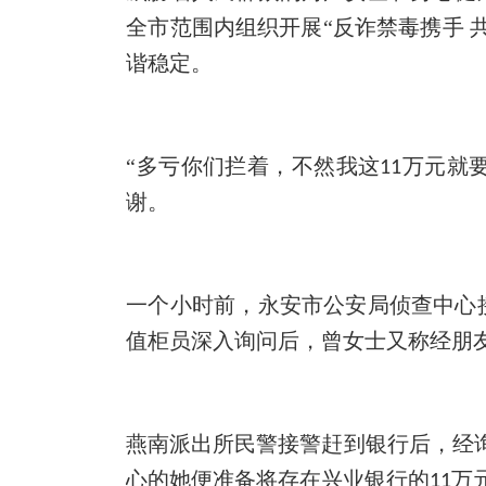
全市范围内组织开展“反诈禁毒携手
谐稳定。
“多亏你们拦着，不然我这
万元就
11
谢。
一个小时前，永安市公安局
侦
查中心
值柜员深入询问后，曾女
士
又称经朋
燕南派出所民警接警赶到银行后，经
心的她便准备将存在兴业银行的
万
11