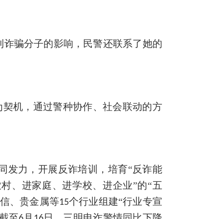
到诈骗分子的影响，民警还联系了她的
为契机
，
通过警种协作、社会联动的方
同发力，开展反诈培训，培育
“
反诈能
农村、进家庭、进学校、进企业”的“五
通信、贵金属等
个行业组建“行业专
宣
15
截至
月
日
，
三明电诈警情同比下降
6
16