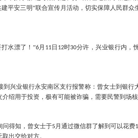
共建平安三明
”联合宣传月活动，切实保障人民群众
要打水漂了！
”
月
日
时
分许
，
兴业银行内，
6
11
12
30
接到兴业银行永安南区支行报警称：曾女士到银行
友介绍用于投资，极有可能被诈骗，需要民警到场
询问得知，曾女士于
月通过微信群了解到可以花费
5
元取出交给对方。