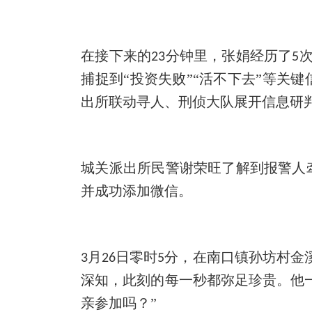
在接下来的
分钟里，张娟经历了
23
5
捕捉到“投资失败”“活不下去”等关
出所联动寻人、刑侦大队展开信息研
城关派出所民警谢荣旺了解到报警人
并成功添加微信。
月
日零时
分，在南口镇孙坊村金
3
26
5
深知，此刻的每一秒都弥足珍贵。他
亲参加吗？”