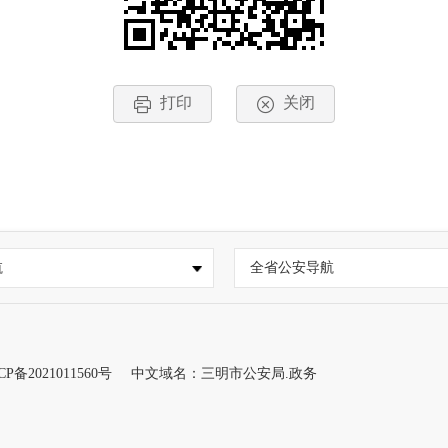
打印
关闭
航
全省公安导航
CP备2021011560号
中文域名：三明市公安局.政务