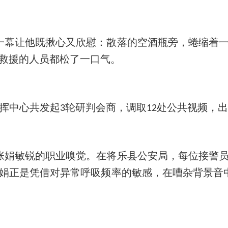
一幕让他既揪心又欣慰：散落的空酒瓶旁，蜷缩着
与救援的人员都松了一口气。
挥中心共发起
轮研判会商，调取
处公共视频，
3
12
张娟敏锐的职业嗅觉。在将乐县公安局，每位接警
张娟正是凭借对异常呼吸频率的敏感，在嘈杂背景音