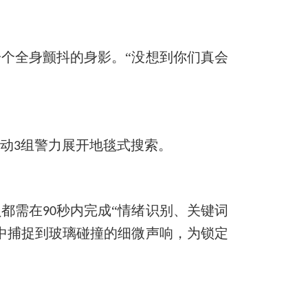
一个全身颤抖的身影。
“没想到你们真会
出动
组警力展开地毯式搜索。
3
员都需在
秒内完成“情绪识别、关键词
90
中捕捉到玻璃碰撞的细微声响，为锁定