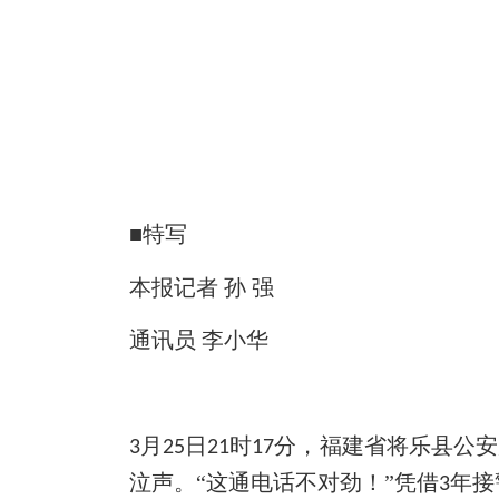
■特写
本报记者
孙
强
通讯员
李小华
月
日
时
分，福建省将乐县公安
3
25
21
17
泣声。“这通电话不对劲！”凭借
年接
3