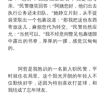
亲。
”
民警微笑回答：
“
阿姨您好，他们出去
执行公务还未归队。
”
她静立片刻，从手提
袋里取出一个包裹说道：
“
那我把这份东西
寄放这儿，麻烦您代为转交。
”
民警欣然应
允：
“
当然可以。
”
我不经意间瞥见包裹缝隙
中露出的书脊，厚厚的一摞，感觉沉甸甸
的。
阿哲是我熟识的一名新入职民警，平
时就住在局里。这个阳光开朗的年轻人不
仅勤快好学，还因为特别喜欢打篮球，和
我结成了忘年球友。