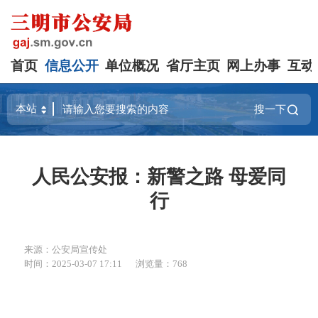
首页
信息公开
单位概况
省厅主页
网上办事
互动
搜一下
人民公安报：新警之路 母爱同
行
来源：公安局宣传处
时间：2025-03-07 17:11
浏览量：768