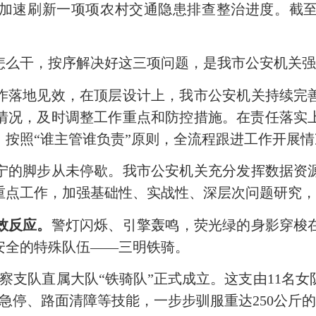
加速刷新一项项农村交通隐患排查整治进度。截至
怎么干，按序解决好这三项问题，是我市公安机关
作落地见效，在顶层设计上，我市公安机关持续完
情况，及时调整工作重点和防控措施。在责任落实
，按照
“谁主管谁负责”原则，全流程跟进工作开展
宁的脚步从未停歇。我市公安机关充分发挥数据资
重点工作，加强基础性、实战性、深层次问题研究
效反应。
警灯闪烁、引擎轰鸣，荧光绿的身影穿梭
安全的特殊队伍
——
三明铁骑。
察支队直属大队
“
铁骑队
”
正式成立。这支由
11
名女
急停、路面清障等技能，一步步驯服重达
250
公斤