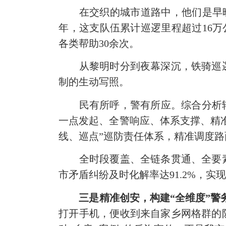
在交织的城市道路中，他们是早
年，这支队伍累计巡逻里程超过16万
各类帮助30余次。
从黎明时分到夜幕深沉，铁骑巡
制的生动写照。
民有所呼，警有所应。综合分析
一点发起、全警响应、体系支撑、精
线、巡点”巡防责任体系，精准调度
全时段覆盖、全链条贯通、全要
市矛盾纠纷及时化解率达
91.2%，
三是精准创安，构建
“全维度”警
打开手机，便收到来自家乡网格群的