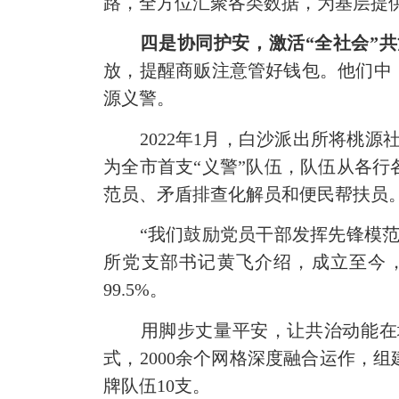
路，全方位汇聚各类数据，为基层提供
四是协同护安，激活
“全社会”
放，提醒商贩注意管好钱包。他们中
源义警。
2022年1月，白沙派出所将桃
为全市首支“义警”队伍，队伍从各行
范员、矛盾排查化解员和便民帮扶员
“我们鼓励党员干部发挥先锋模
所党支部书记黄飞介绍，成立至今，
99.5%。
用脚步丈量平安，让共治动能在
式，2000余个网格深度融合运作，组建
牌队伍10支。