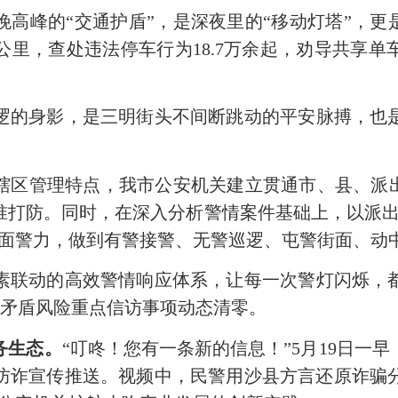
晚高峰的
“交通护盾”，是深夜里的“移动灯塔”，更
公里，查处违法停车行为18.7万余起，劝导共享单车
逻的身影，是三明街头不间断跳动的平安脉搏，也
辖区管理特点，我市公安机关建立贯通市、县、派
准打防。同时，在深入分析警情案件基础上，以派出
路面警力，做到有警接警、无警巡逻、屯警街面、动
素联动的高效警情响应体系，让每一次警灯闪烁，
实现矛盾风险重点信访事项动态清零。
务生态。
“叮咚！您有一条新的信息！”5月19日一
防诈宣传推送。视频中，民警用沙县方言还原诈骗