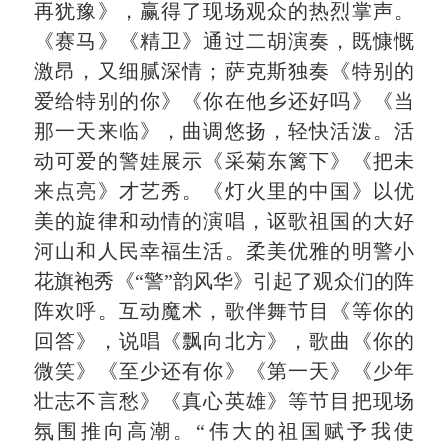
再犹豫》，赢得了现场观众的热烈掌声。
《赛马》《精卫》通过二胡演奏，既慷慨
激昂，又细腻深情；萨克斯独奏《特别的
爱给特别的你》《你在他乡还好吗》《当
那一天来临》，曲调悠扬，轻快活泼。活
动可爱的警娃展示《采菊东篱下》《把未
来点亮》才艺秀。《灯火里的中国》以优
美的旋律和动情的演唱，讴歌祖国的大好
河山和人民幸福生活。柔美优雅的明警小
花旗袍秀《
“警”韵风华》引起了观众们的阵
阵欢呼。互动魔术，歌伴舞节目《等你的
回答》，说唱《飘向北方》，歌曲《你的
微笑》《至少还有你》《第一天》《少年
壮志不言愁》《真心英雄》等节目把现场
氛围推向高潮。
“伟大的祖国赋予我使