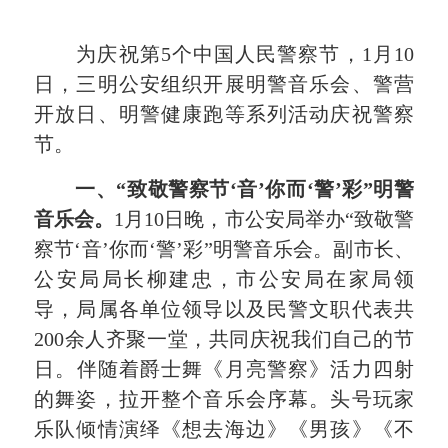
为庆祝第
5
个中国人民警察节
，1
月
10
日
，三明公安组织开展明警音乐会、警营
开放日、明警健康跑等系列活动庆祝警察
节。
一、
“
致敬警察节
‘
音
’
你而
‘
警
’
彩
”
明警
音乐会。
1月10日晚，市公安局举办“致敬警
察节‘音’你而‘警’彩”明警音乐会。副市长、
公安局局长柳建忠，市公安局在家局领
导，局属各单位领导以及民警文职代表共
200余人齐聚一堂，共同庆祝我们自己的节
日。
伴随着爵士舞《月亮警察》活力四射
的舞姿，拉开整个音乐会序幕。头号玩家
乐队倾情演绎《想去海边》《男孩》《不